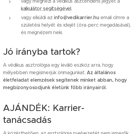
vagy megnézi a védikus aszcendens jegyét a
kalkulátor segítségével
,
info@vedikarrier.hu
vagy elküldi az
email címre a
születési helyét és idejét (óra-perc megadásával),
és megnézem neki.
Jó irányba tartok?
A védikus asztrológia egy kiváló eszköz arra, hogy
Az általános
mélyebben megismerjük önmagunkat.
életfeladat elemzések segítenek minket abban, hogy
megbizonyosodjunk életünk főbb irányairól.
AJÁNDÉK: Karrier-
tanácsadás
A közérthetően, az asztrológia nyelvezetét nem ismerők