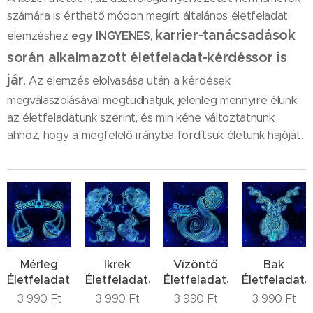
számára is érthető módon megírt általános életfeladat
karrier-tanácsadások
egy INGYENES
elemzéshez
,
során alkalmazott életfeladat-kérdéssor is
jár
. Az elemzés elolvasása után a kérdések
megválaszolásával megtudhatjuk, jelenleg mennyire élünk
az életfeladatunk szerint, és min kéne változtatnunk
ahhoz, hogy a megfelelő irányba fordítsuk életünk hajóját.
Mérleg
Ikrek
Vízöntő
Bak
Életfeladata
Életfeladata
Életfeladata
Életfeladata
3 990
Ft
3 990
Ft
3 990
Ft
3 990
Ft