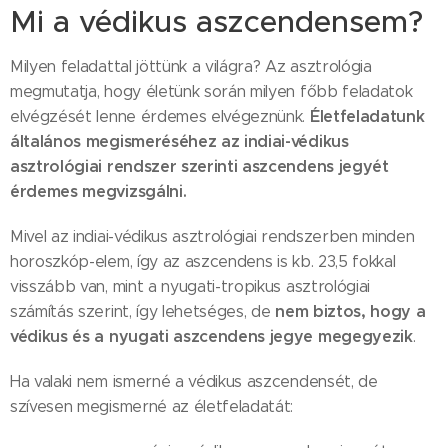
Mi a védikus aszcendensem?
Milyen feladattal jöttünk a világra? Az asztrológia
megmutatja, hogy életünk során milyen főbb feladatok
Életfeladatunk
elvégzését lenne érdemes elvégeznünk.
általános megismeréséhez az indiai-védikus
asztrológiai rendszer szerinti aszcendens jegyét
érdemes megvizsgálni.
Mivel az indiai-védikus asztrológiai rendszerben minden
horoszkóp-elem, így az aszcendens is kb. 23,5 fokkal
visszább van, mint a nyugati-tropikus asztrológiai
nem biztos, hogy a
számítás szerint, így lehetséges, de
védikus és a nyugati aszcendens jegye megegyezik
.
Ha valaki nem ismerné a védikus aszcendensét, de
szívesen megismerné az életfeladatát: