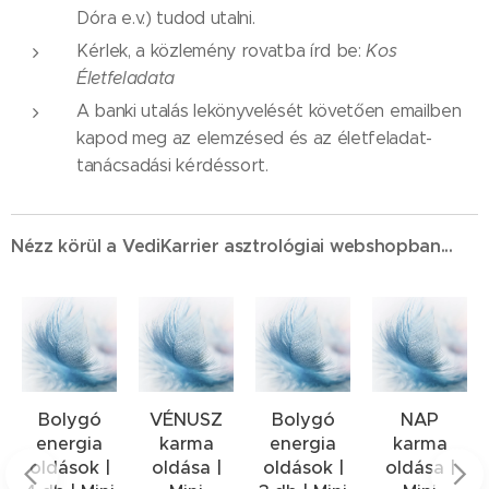
Dóra e.v.) tudod utalni.
Kérlek, a közlemény rovatba írd be:
Kos
Életfeladata
A banki utalás lekönyvelését követően emailben
kapod meg az elemzésed és az életfeladat-
tanácsadási kérdéssort.
Nézz körül a VediKarrier asztrológiai webshopban...
zés
Bolygó
VÉNUSZ
Bolygó
NAP
ységet
energia
karma
energia
karma
oldások |
oldása |
oldások |
oldása |