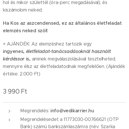
hol és mikor születtél (óra-perc megadásával), és
kiszámolom neked.
Ha Kos az aszcendensed, ez az általános életfeladat
elemzés neked szól!
+ AJÁNDÉK: Az elemzéshez tartozik egy
ingyenes,
életfeladat-tanácsadásoknál használt
kérdéssor
is
,
aminek megválaszolásával tesztelheted,
mennyire élsz az életfeladatodnak megfelelően. (Ajándék
értéke: 2.000 Ft)
3 990
Ft
info@vedikarrier.hu
Megrendelés:
Megrendelésedet a 11773030-00766621 (OTP
Bank) számú bankszámlaszámra (név: Szarka