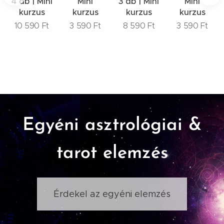
4 db | Mini
Mini
3 db | Mini
Mini
kurzus
kurzus
kurzus
kurzus
10 590
Ft
3 590
Ft
8 590
Ft
3 590
Ft
Egyéni asztrológiai &
tarot elemzés
Érdekel az egyéni elemzés