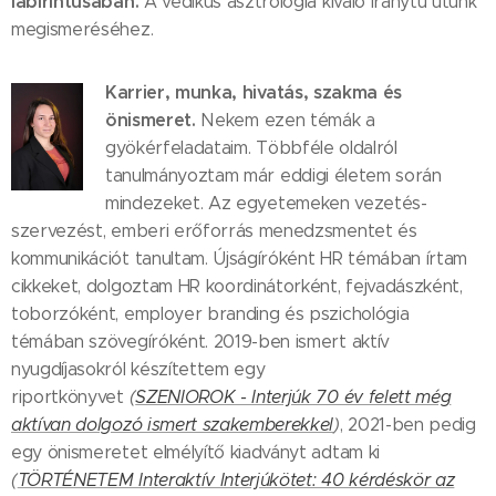
labirintusában.
A védikus asztrológia kiváló iránytű utunk
megismeréséhez.
Karrier, munka, hivatás, szakma és
önismeret.
Nekem ezen témák a
gyökérfeladataim. Többféle oldalról
tanulmányoztam már eddigi életem során
mindezeket. Az egyetemeken vezetés-
szervezést, emberi erőforrás menedzsmentet és
kommunikációt tanultam. Újságíróként HR témában írtam
cikkeket, dolgoztam HR koordinátorként, fejvadászként,
toborzóként, employer branding és pszichológia
témában szövegíróként. 2019-ben ismert aktív
nyugdíjasokról készítettem egy
riportkönyvet
(
SZENIOROK - Interjúk 70 év felett még
aktívan dolgozó ismert szakemberekkel
)
, 2021-ben pedig
egy önismeretet elmélyítő kiadványt adtam ki
(
TÖRTÉNETEM Interaktív Interjúkötet: 40 kérdéskör az