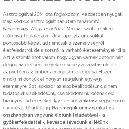
Asztrológiával 2014 óta foglalkozom. Kezdetben nyugati,
majd védikus asztrológiát tanultam tanáromtól,
Németvölgyi-Nagy Renátától
. Ma már szinte csak az
utóbbival foglalkozom. Úgy tapasztalom, sokkal
pontosabb képet ad nemcsak a személyiségről,
életfeladatról, de a sorsról, a várható életeseményekről is.
Azt a szemléletet vallom, hogy ugyan vannak determinált
dolgok az életben, melyekre csekély a ráhatásunk, de
alapvetően az ember a maga sorsa kovácsa. Hiszen
mindig mi döntjük el, hogyan reagálunk egy-egy
eseményre. Sőt, sokszor az alapbeállítódásunk, a nem
tudatosult viselkedésünk, cselekedeteink idéznek elő
bizonyos történéseket. Így sorsunk alakulása végső soron
Ha ismerjük önmagunkat és
nagyrészt tőlünk függ.
összhangban vagyunk életünk feladatával - a
gyökérfeladattal -, kevésbé tévedünk el létünk