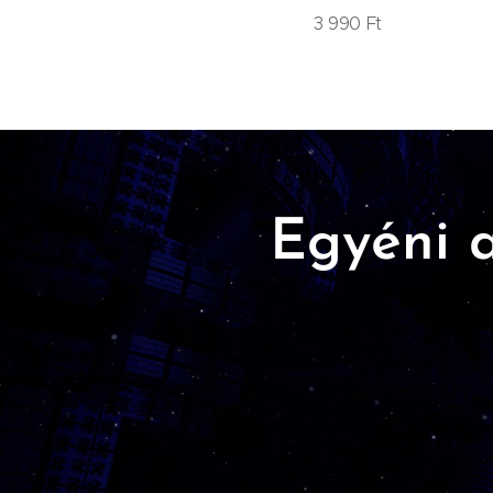
3 990
Ft
3 990
Ft
Egyéni a