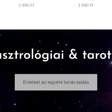
3 990
Ft
3 990
Ft
sztrológiai & taro
Érdekel az egyéni tanácsadás