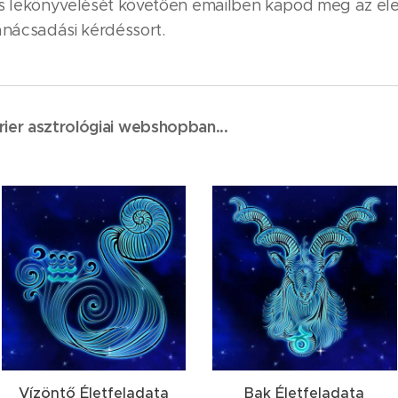
ás lekönyvelését követően emailben kapod meg az el
anácsadási kérdéssort.
rier asztrológiai webshopban...
Vízöntő Életfeladata
Bak Életfeladata