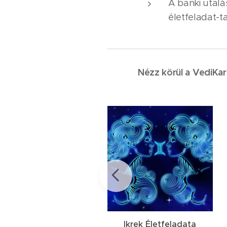
A banki utal
életfeladat-t
Nézz körül a VediKar
Mérleg Életfeladata
Ikrek Életfeladata