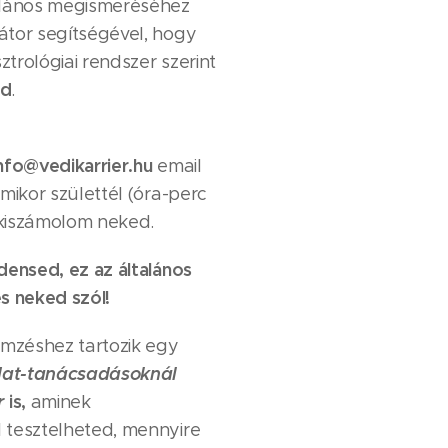
alános megismeréséhez
átor segítségével, hogy
sztrológiai rendszer szerint
ed
.
nfo@vedikarrier.hu
email
mikor születtél (óra-perc
kiszámolom neked.
densed, ez az általános
s neked szól!
mzéshez tartozik egy
adat-tanácsadásoknál
r
is
,
aminek
 tesztelheted, mennyire