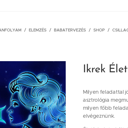
ANFOLYAM
ELEMZÉS
BABATERVEZÉS
SHOP
CSILLA
Ikrek Éle
Milyen feladattal j
asztrológia megmu
milyen főbb felad
elvégeznünk.