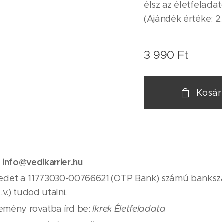
élsz az életfelad
(Ajándék értéke: 2
3 990
Ft
Kosá
info@vedikarrier.hu
:
det a 11773030-00766621 (OTP Bank) számú banksz
v.) tudod utalni.
lemény rovatba írd be:
Ikrek Életfeladata