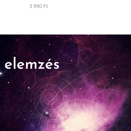
3 990
Ft
3 990
Ft
t elemzés