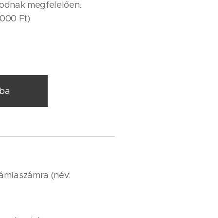
atodnak megfelelően.
.000 Ft)
rba
ámlaszámra (név: