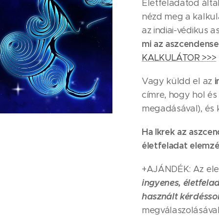
Életfeladatod ált
nézd meg a kalkul
az indiai-védikus a
mi az aszcendens
KALKULÁTOR >>>
i
Vagy küldd el az
címre, hogy hol és 
megadásával), és 
Ha Ikrek az aszcen
életfeladat elemzé
+AJÁNDÉK: Az ele
ingyenes,
életfel
használt kérdésso
megválaszolásával