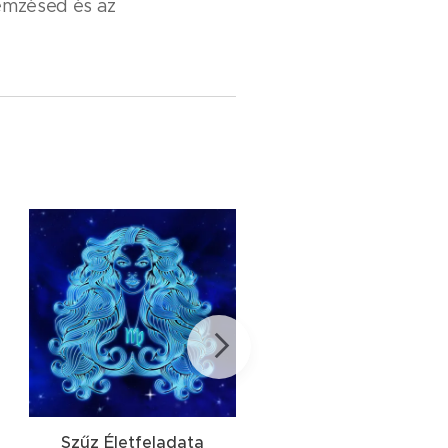
emzésed és az
Szűz Életfeladata
Bika Életfeladata