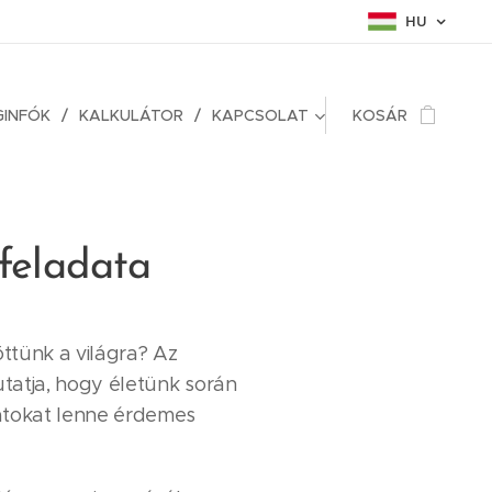
HU
GINFÓK
KALKULÁTOR
KAPCSOLAT
KOSÁR
tfeladata
öttünk a világra? Az
tatja, hogy életünk során
atokat lenne érdemes