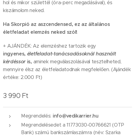
hol és mikor születtél (óra-perc megadásával), és
kiszámolom neked.
Ha Skorpió az aszcendensed, ez az általános
életfeladat elemzés neked szól!
+ AJÁNDÉK: Az elemzéshez tartozik egy
ingyenes,
életfeladat-tanácsadásoknál használt
kérdéssor
is
,
aminek megválaszolásával tesztelheted,
mennyire élsz az életfeladatodnak megfelelően. (Ajándék
értéke: 2.000 Ft)
3 990
Ft
info@vedikarrier.hu
Megrendelés:
Megrendelésedet a 11773030-00766621 (OTP
Bank) számú bankszámlaszámra (név: Szarka