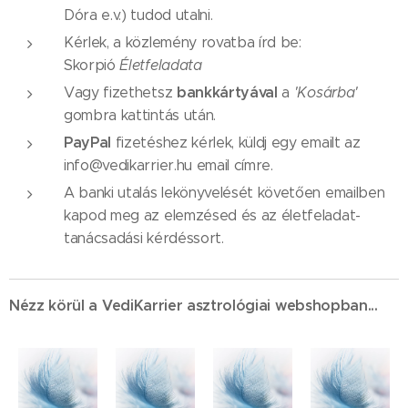
Dóra e.v.) tudod utalni.
Kérlek, a közlemény rovatba írd be:
Skorpió
Életfeladata
bankkártyával
Vagy fizethetsz
a
'Kosárba'
gombra kattintás után.
PayPal
fizetéshez kérlek, küldj egy emailt az
info@vedikarrier.hu email címre.
A banki utalás lekönyvelését követően emailben
kapod meg az elemzésed és az életfeladat-
tanácsadási kérdéssort.
Nézz körül a VediKarrier asztrológiai webshopban...