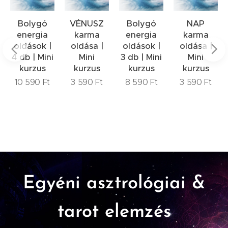
zés
Bolygó
VÉNUSZ
Bolygó
NAP
ységet
energia
karma
energia
karma
oldások |
oldása |
oldások |
oldása |
4 db | Mini
Mini
3 db | Mini
Mini
kurzus
kurzus
kurzus
kurzus
10 590
Ft
3 590
Ft
8 590
Ft
3 590
Ft
Egyéni asztrológiai &
tarot elemzés