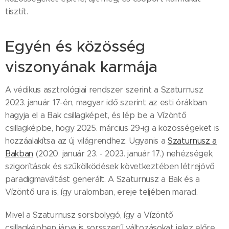
tisztít.
Egyén és közösség
viszonyának karmája
A védikus asztrológiai rendszer szerint a Szaturnusz
2023. január 17-én, magyar idő szerint az esti órákban
hagyja el a Bak csillagképet, és lép be a Vízöntő
csillagképbe, hogy 2025. március 29-ig a közösségeket is
hozzáalakítsa az új világrendhez. Ugyanis a
Szaturnusz a
Bakban
(2020. január 23. - 2023. január 17.) nehézségek,
szigorítások és szűkölködések következtében létrejövő
paradigmaváltást generált. A Szaturnusz a Bak és a
Vízöntő ura is, így uralomban, ereje teljében marad.
Mivel a Szaturnusz sorsbolygó, így a Vízöntő
csillagképben járva is sorsszerű változásokat jelez előre,