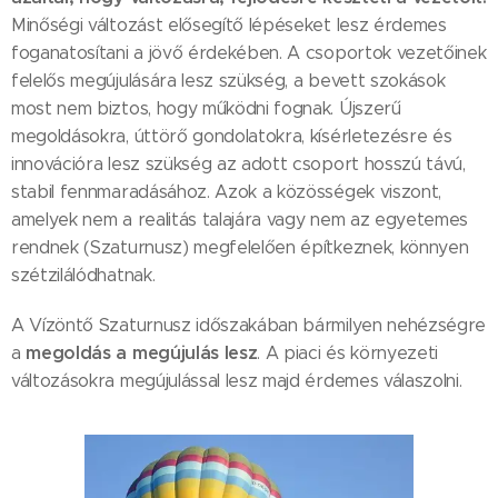
Minőségi változást elősegítő lépéseket lesz érdemes
foganatosítani a jövő érdekében. A csoportok vezetőinek
felelős megújulására lesz szükség, a bevett szokások
most nem biztos, hogy működni fognak. Újszerű
megoldásokra, úttörő gondolatokra, kísérletezésre és
innovációra lesz szükség az adott csoport hosszú távú,
stabil fennmaradásához. Azok a közösségek viszont,
amelyek nem a realitás talajára vagy nem az egyetemes
rendnek (Szaturnusz) megfelelően építkeznek, könnyen
szétzilálódhatnak.
A Vízöntő Szaturnusz időszakában bármilyen nehézségre
megoldás a megújulás lesz
a
. A piaci és környezeti
változásokra megújulással lesz majd érdemes válaszolni.