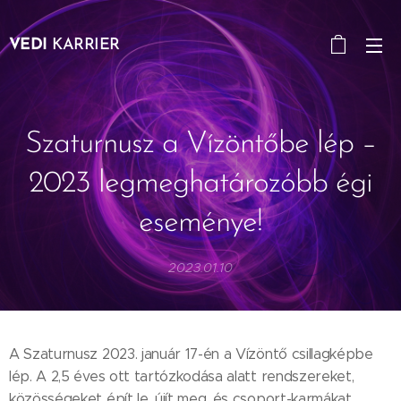
VEDI
KARRIER
Szaturnusz a Vízöntőbe lép –
2023 legmeghatározóbb égi
eseménye!
2023.01.10
A Szaturnusz 2023. január 17-én a Vízöntő csillagképbe
lép. A 2,5 éves ott tartózkodása alatt rendszereket,
közösségeket épít le, újít meg, és csoport-karmákat