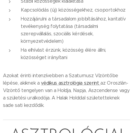
Stabil közösségek kialakítása
Kapcsolódás (új) közösségekhez, csoportokhoz
Hozzájárulni a társadalom jobbításához, karitatív
tevékenység folytatása (társadalmi
szerepvállalás, szociális kérdések,
környezetvédelem)
Ha elhívást érzünk, közösség élére állni,
közösséget irányítani
Azokat érinti intenzívebben a Szaturnusz Vízöntőbe
lépése, akiknek a
védikus asztrológia szerint
az Oroszlán-
Vízöntő tengelyen van a Holdja, Napja, Aszcendense vagy
a születési uralkodója. A Halak Holddal születetteknek
sade sati kezdődik.