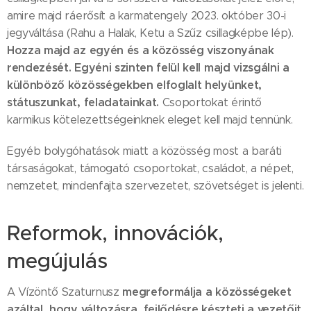
amire majd ráerősít a karmatengely 2023. október 30-i
jegyváltása (Rahu a Halak, Ketu a Szűz csillagképbe lép).
Hozza majd az egyén és a közösség viszonyának
rendezését. Egyéni szinten felül kell majd vizsgálni a
különböző közösségekben elfoglalt helyünket,
státuszunkat, feladatainkat.
Csoportokat érintő
karmikus kötelezettségeinknek eleget kell majd tennünk.
Egyéb bolygóhatások miatt a közösség most a baráti
társaságokat, támogató csoportokat, családot, a népet,
nemzetet, mindenfajta szervezetet, szövetséget is jelenti.
Reformok, innovációk,
megújulás
megreformálja a közösségeket
A Vízöntő Szaturnusz
azáltal, hogy változásra, fejlődésre készteti a vezetőit.