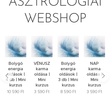
ASZTROLÓGIAI
WEBSHOP
zés
Bolygó
VÉNUSZ
Bolygó
NAP
ységet
energia
karma
energia
karma
oldások |
oldása |
oldások |
oldása |
4 db | Mini
Mini
3 db | Mini
Mini
kurzus
kurzus
kurzus
kurzus
10 590
Ft
3 590
Ft
8 590
Ft
3 590
Ft