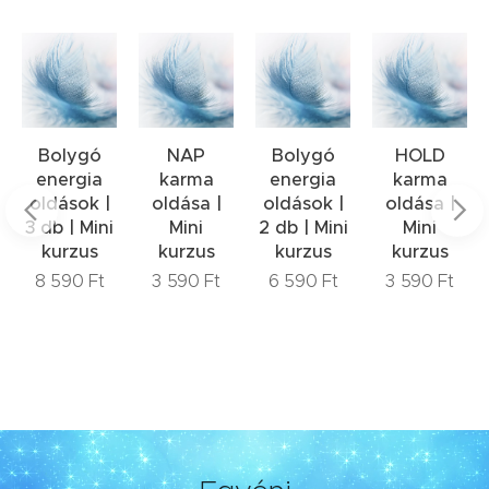
Bolygó
NAP
Bolygó
HOLD
energia
karma
energia
karma
oldások |
oldása |
oldások |
oldása |
3 db | Mini
Mini
2 db | Mini
Mini
kurzus
kurzus
kurzus
kurzus
8 590
Ft
3 590
Ft
6 590
Ft
3 590
Ft