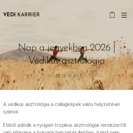
VEDI
KARRIER
Nap a jegyekben 2026 |
Védikus asztrológia
2026.01.20
A védikus asztrológia a csillagképek valós helyzetével
számol.
Ebből adódik a nyugati-tropikus asztrológiai rendszertől
való eltérése a bolygók helyzetét illetően. Azért nem