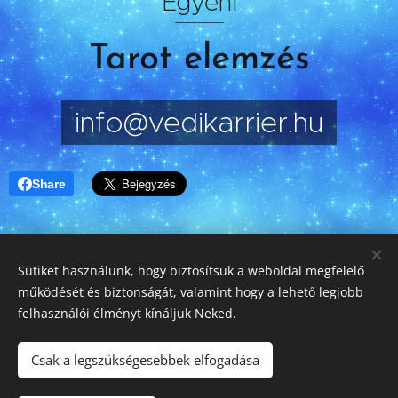
Egyéni
Tarot elemzés
info@vedikarrier.hu
Share
Sütiket használunk, hogy biztosítsuk a weboldal megfelelő
működését és biztonságát, valamint hogy a lehető legjobb
Csatlakozz a VediKarrier
Instagram
és
Facebook
oldalához.
felhasználói élményt kínáljuk Neked.
© 2020-2026 VediKarrier.hu - Minden jog fenntartva!
Csak a legszükségesebbek elfogadása
Copyright © Szarka Dóra
Sütik