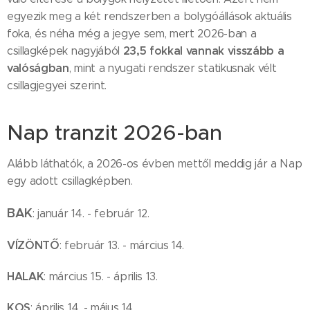
egyezik meg a két rendszerben a bolygóállások aktuális
foka, és néha még a jegye sem, mert 2026-ban a
23,5 fokkal vannak visszább a
csillagképek nagyjából
valóságban
, mint a nyugati rendszer statikusnak vélt
csillagjegyei szerint.
Nap tranzit 2026-ban
Alább láthatók, a 2026-os évben mettől meddig jár a Nap
egy adott csillagképben.
BAK
: január 14. - február 12.
VÍZÖNTŐ
: február 13. - március 14.
HALAK
: március 15. - április 13.
KOS
: április 14. - május 14.