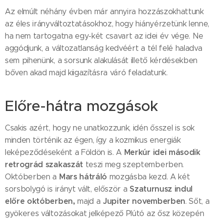
Az elmúlt néhány évben már annyira hozzászokhattunk
az éles irányváltoztatásokhoz, hogy hiányérzetünk lenne,
ha nem tartogatna egy-két csavart az idei év vége. Ne
aggódjunk, a változatlanság kedvéért a tél felé haladva
sem pihenünk, a sorsunk alakulását illető kérdésekben
bőven akad majd kiigazításra váró feladatunk.
Előre-hátra mozgások
Csakis azért, hogy ne unatkozzunk, idén ősszel is sok
minden történik az égen, így a kozmikus energiák
Merkúr idei második
leképeződéseként a Földön is. A
retrográd szakaszát
teszi meg szeptemberben.
Mars hátráló
Októberben a
mozgásba kezd. A két
Szaturnusz indul
sorsbolygó is irányt vált, először a
előre októberben,
Jupiter novemberben
majd a
. Sőt, a
gyökeres változásokat jelképező Plútó az ősz közepén