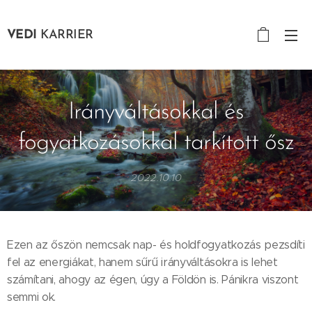
VEDI
KARRIER
Irányváltásokkal és
fogyatkozásokkal tarkított ősz
2022.10.10
Ezen az őszön nemcsak nap- és holdfogyatkozás pezsdíti
fel az energiákat, hanem sűrű irányváltásokra is lehet
számítani, ahogy az égen, úgy a Földön is. Pánikra viszont
semmi ok.