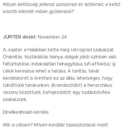
Milyen kettősség jellemzi szavaimat és tetteimet, e kettő
közötti ellentét miben gyökerezik?
JUPITER direkt
: November 24.
A Jupiter a Halakban tette meg retrográd szakaszát.
Önámítás, tisztánlátás hiánya, dolgok jobb színben való
feltüntetése, indokolatlan felnagyítása, lufi-effektus; új
célok keresése lehet a hatása. A tanítás, tanár
kérdéskörét is érintheti ez az állás, lehetséges, hogy
túlnőttünk tanárunkon, átrendeződött a hierarchikus
viszony közöttünk, befejeződött egy tudásbővítési
szakaszunk.
Elmélkednivaló kérdés:
Mik a céljaim?
Milyen korábbi tapasztalások miatt