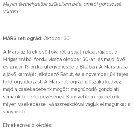
Milyen élethelyzetbe szűkültem bele, amitől görcsössé
váltam?
MARS retrográd
: Október 30.
A Mars az Ikrek első fokairól, a saját naksatrájából, a
Mrigashirából fordul vissza október 30-án, és majd jövő
év január 13-án kerül egyenesbe a Bikában. A Mars uralja
a jövő karmáját jelképező Rahut, és a november 8-i teljes
holdfogyatkozást. A Mars retrográd időszaka kedvez
majd a cselekedeteink mögött meghúzódó gondolati
sémáink feltérképezésének. Könnyebben rájöhetünk,
milyen viselkedéssel, válaszreakcióval vágjuk el magunkat a
vágyainktól.
Elmélkednivaló kérdés: