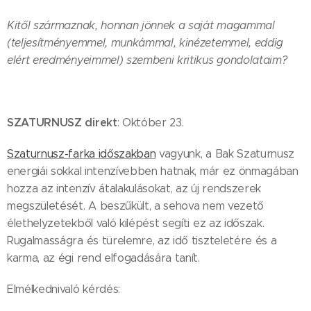
Kitől származnak, honnan jönnek a saját magammal
(teljesítményemmel, munkámmal, kinézetemmel, eddig
elért eredményeimmel) szembeni kritikus gondolataim?
SZATURNUSZ direkt
: Október 23.
Szaturnusz-farka időszakban
vagyunk, a Bak Szaturnusz
energiái sokkal intenzívebben hatnak, már ez önmagában
hozza az intenzív átalakulásokat, az új rendszerek
megszületését. A beszűkült, a sehova nem vezető
élethelyzetekből való kilépést segíti ez az időszak.
Rugalmasságra és türelemre, az idő tiszteletére és a
karma, az égi rend elfogadására tanít.
Elmélkednivaló kérdés: