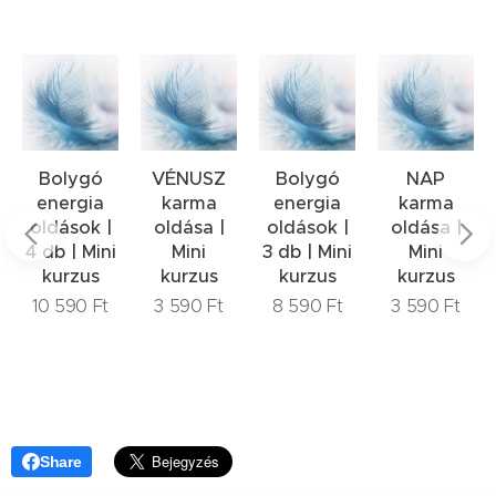
zés
Bolygó
VÉNUSZ
Bolygó
NAP
ységet
energia
karma
energia
karma
oldások |
oldása |
oldások |
oldása |
4 db | Mini
Mini
3 db | Mini
Mini
kurzus
kurzus
kurzus
kurzus
10 590
Ft
3 590
Ft
8 590
Ft
3 590
Ft
Share