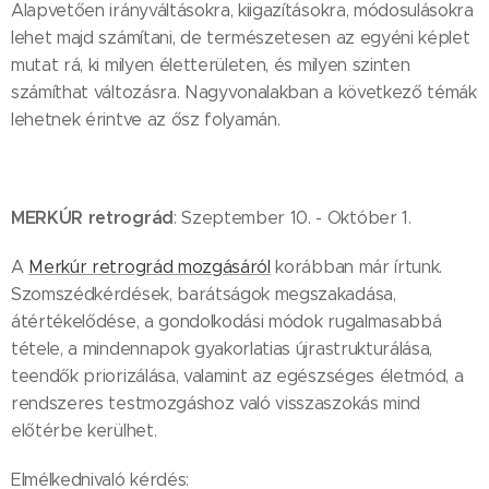
Alapvetően irányváltásokra, kiigazításokra, módosulásokra
lehet majd számítani, de természetesen az egyéni képlet
mutat rá, ki milyen életterületen, és milyen szinten
számíthat változásra. Nagyvonalakban a következő témák
lehetnek érintve az ősz folyamán.
MERKÚR retrográd
: Szeptember 10. - Október 1.
A
Merkúr retrográd mozgásáról
korábban már írtunk.
Szomszédkérdések, barátságok megszakadása,
átértékelődése, a gondolkodási módok rugalmasabbá
tétele, a mindennapok gyakorlatias újrastrukturálása,
teendők priorizálása, valamint az egészséges életmód, a
rendszeres testmozgáshoz való visszaszokás mind
előtérbe kerülhet.
Elmélkednivaló kérdés: