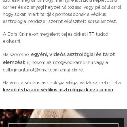
szó esik még arról, hogy mennyire látszik a képletből a
karrier és az anyagi helyzet változása, vagy például arról,
hogy sokan miért tartják pontosabbnak a védikus
asztrológiai rendszer szerint elkészített sorselemzést.
ITT
A Bors Online-on megjelent teljes cikket
tudod
elolvasni.
egyéni, videós asztrológiai és tarot
Ha szeretnél
elemzést
, írj nekem az info@vedikarrier.hu vagy a
csillagmagtarot@gmail.com email címre.
Ha vonz a védikus asztrológia világa, várlak szeretettel a
kezdő és haladó védikus asztrológiai kurzusomon
.