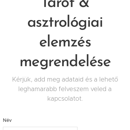
Tarot &
asztrológiai
elemzés
megrendelése
Kérjük, add meg adataid és a lehető
leghamarabb felveszem veled a
kapcsolatot.
Név