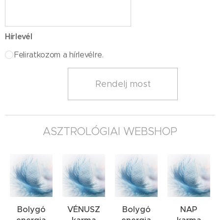
Hírlevél
Feliratkozom a hírlevélre.
Rendelj most
ASZTROLÓGIAI WEBSHOP
zés
Bolygó
VÉNUSZ
Bolygó
NAP
ységet