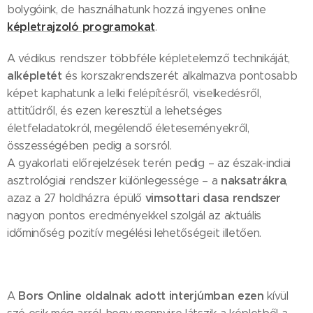
bolygóink, de használhatunk hozzá ingyenes online
képletrajzoló programokat
.
A védikus rendszer többféle képletelemző technikáját,
alképletét
és korszakrendszerét alkalmazva pontosabb
képet kaphatunk a lelki felépítésről, viselkedésről,
attitűdről, és ezen keresztül a lehetséges
életfeladatokról, megélendő életeseményekről,
összességében pedig a sorsról.
A gyakorlati előrejelzések terén pedig – az észak-indiai
naksatrákra
asztrológiai rendszer különlegessége – a
,
vimsottari dasa rendszer
azaz a 27 holdházra épülő
nagyon pontos eredményekkel szolgál az aktuális
időminőség pozitív megélési lehetőségeit illetően.
Bors Online
oldalnak adott interjúmban ezen
A
kívül