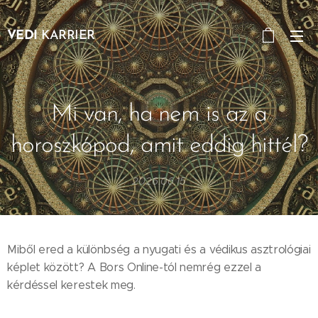
VEDI
KARRIER
Mi van, ha nem is az a
horoszkópod, amit eddig hittél?
2026.06.15
Miből ered a különbség a nyugati és a védikus asztrológiai
képlet között? A Bors Online-tól nemrég ezzel a
kérdéssel kerestek meg.