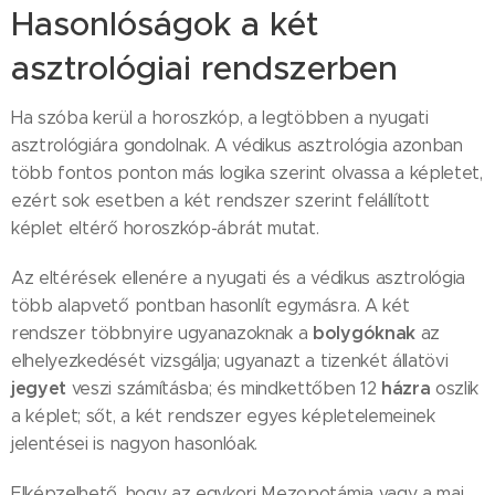
Hasonlóságok a két
asztrológiai rendszerben
Ha szóba kerül a horoszkóp, a legtöbben a nyugati
asztrológiára gondolnak. A védikus asztrológia azonban
több fontos ponton más logika szerint olvassa a képletet,
ezért sok esetben a két rendszer szerint felállított
képlet eltérő horoszkóp-ábrát mutat.
Az eltérések ellenére a nyugati és a védikus asztrológia
több alapvető pontban hasonlít egymásra. A két
bolygóknak
rendszer többnyire ugyanazoknak a
az
elhelyezkedését vizsgálja; ugyanazt a tizenkét állatövi
jegyet
házra
veszi számításba; és mindkettőben 12
oszlik
a képlet; sőt, a két rendszer egyes képletelemeinek
jelentései is nagyon hasonlóak.
Elképzelhető, hogy az egykori Mezopotámia vagy a mai