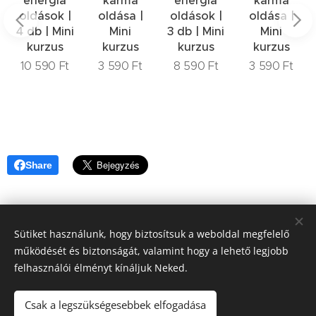
energia
karma
energia
karma
oldások |
oldása |
oldások |
oldása |
4 db | Mini
Mini
3 db | Mini
Mini
kurzus
kurzus
kurzus
kurzus
10 590
Ft
3 590
Ft
8 590
Ft
3 590
Ft
Share
Sütiket használunk, hogy biztosítsuk a weboldal megfelelő
működését és biztonságát, valamint hogy a lehető legjobb
Csatlakozz a VediKarrier
Instagram
és
Facebook
oldalához.
felhasználói élményt kínáljuk Neked.
© 2020-2026 VediKarrier.hu - Minden jog fenntartva!
Csak a legszükségesebbek elfogadása
Copyright © Szarka Dóra
Sütik