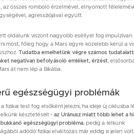
a, az összes romboló érzelmével, elnyomott féleleméve
rigységével, agressziójával együtt.
ett oldalunk viszont nagyobb eséllyel fog impulzívan
ni most, főleg hogy a Mars egyre közelebb kerül a vi
Tudatba
emelhetünk végre számos tudatalat
uszhoz.
ket negatívan befolyásoló emléket, érzést
, elsősorb
Mars át nem lép a Bikába.
erű egészségügyi problémák
 fizikai test fog elsőként jelezni, ha ideje új ciklusba
az Uránusz miatt több lehet a hi
elkünk késztetéseit -
őbukkanó egészségügyi probléma
, pedig a lelkünk
gából adódó fizikai elváltozás már eddig is jelen volt