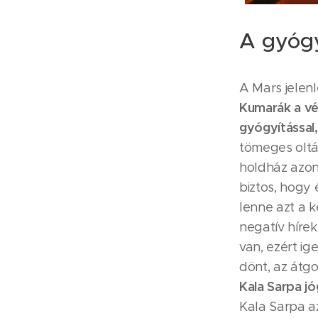
A gyógy
A Mars jelen
Kumarák a véd
gyógyítással,
tömeges oltá
holdház azon
biztos, hogy
lenne azt a k
negatív hírek
van, ezért ig
dönt, az átg
Kala Sarpa jó
Kala Sarpa az