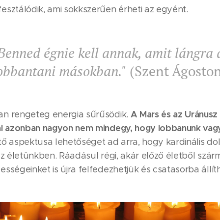
esztálódik, ami sokkszerűen érheti az egyént.
Benned égnie kell annak, amit lángra 
obbantani másokban."
(Szent Ágosto
A Mars és az Uránusz
n rengeteg energia sűrűsödik.
ál azonban nagyon nem mindegy, hogy lobbanunk vag
tő aspektusa lehetőséget ad arra, hogy kardinális do
az életünkben. Ráadásul régi, akár előző életből szárm
sségeinket is újra felfedezhetjük és csatasorba állíth