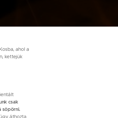
 Kosba, ahol a
n, kettejük
ientált
unk csak
á söpörni.
núgy áthozta