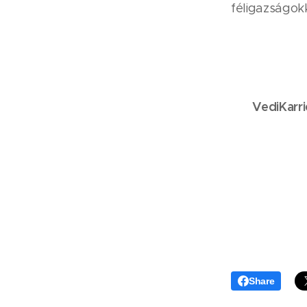
féligazságokk
VediKarr
Share