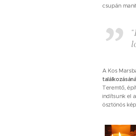
csupán manif
"
l
A Kos Marsba
találkozásán
Teremtő, épí
indítsunk el 
ösztönös képe