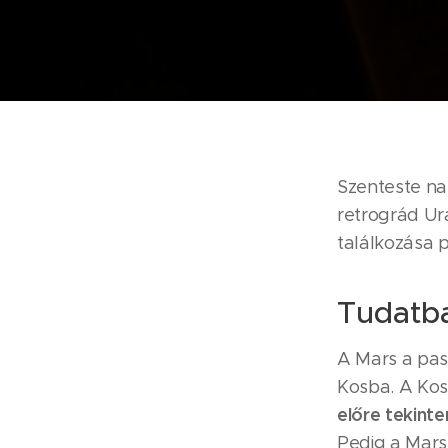
Szenteste nap
retrográd Urá
találkozása p
Tudatb
A Mars a pass
Kosba. A Kos
előre tekinte
Pedig a Mars