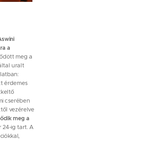
Aswini
ra a
ődött meg a
tal uralt
latban:
tt érdemes
kkeltő
lmi cserében
ttől vezérelve
dődik meg a
 24-ig tart. A
ciókkal,