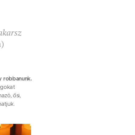
akarsz
n)
y robbanunk.
lgokat
azó, ősi,
atjuk.