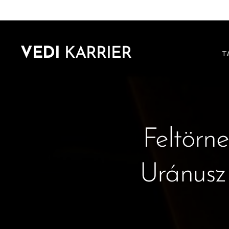
VEDI
KARRIER
T
Feltörn
Uránusz