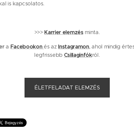
al is kapcsolatos.
K
arrier elemzés
>>>
minta.
ier
Facebookon
Instagramon
a
és az
, ahol mindig érte
Csillaginfók
legfrissebb
ról.
ÉLETFELADAT ELEMZÉS