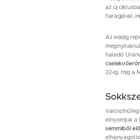
az új ciklusb
haragjával, i
Az eddig rejt
megnyilvánul
haladó Urán
cselekvőerőn
22-ig, míg a 
Sokksz
Valószínűleg a
elnyomjuk a l
semmiből el
elhanyagoltsá