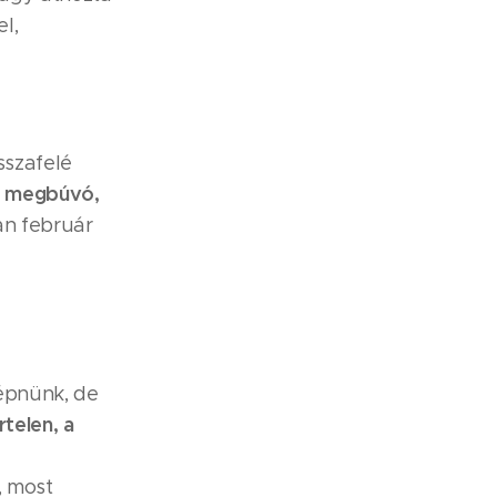
l,
sszafelé
t megbúvó,
an február
 lépnünk, de
rtelen, a
, most