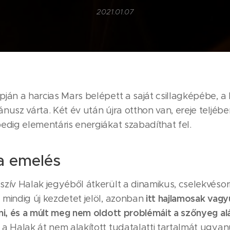
2021.01.07
ján a harcias Mars belépett a saját csillagképébe, a
nusz várta. Két év után újra otthon van, ereje teljébe
edig elementáris energiákat szabadíthat fel.
a emelés
zív Halak jegyéből átkerült a dinamikus, cselekvésor
itt hajlamosak vagy
 mindig új kezdetet jelöl, azonban
ni, és a múlt meg nem oldott problémáit a szőnyeg al
 a Halak át nem alakított tudatalatti tartalmát ugya