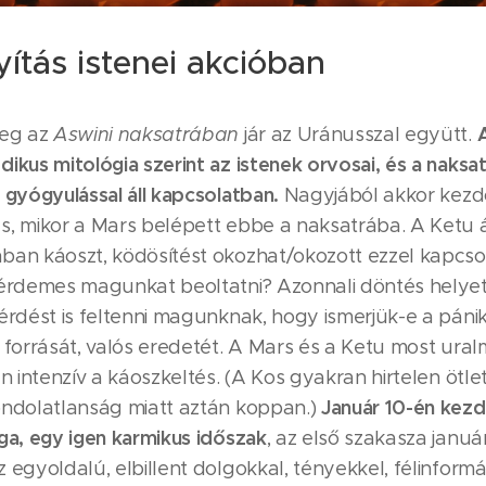
ítás istenei akcióban
leg az
Aswini naksatrában
jár az Uránusszal együtt.
ikus mitológia szerint az istenek orvosai, és a naksat
 gyógyulással áll kapcsolatban.
Nagyjából akkor kezd
s, mikor a Mars belépett ebbe a naksatrába. A Ketu ál
ban káoszt, ködösítést okozhat/okozott ezzel kapcso
 érdemes magunkat beoltatni? Azonnali döntés helye
érdést is feltenni magunknak, hogy ismerjük-e a páni
 forrását, valós eredetét. A Mars és a Ketu most ura
en intenzív a káoszkeltés. (A Kos gyakran hirtelen ötle
Január 10-én kez
ondolatlanság miatt aztán koppan.)
ga, egy igen karmikus időszak
, az első szakasza január
 egyoldalú, elbillent dolgokkal, tényekkel, félinformá